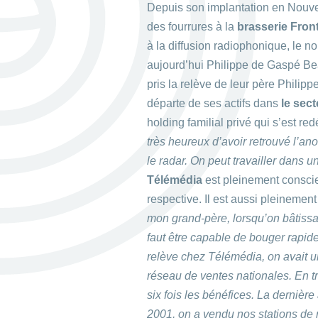
Depuis son implantation en Nouvell
des fourrures à la
brasserie Fron
à la diffusion radiophonique, le n
aujourd’hui Philippe de Gaspé B
pris la relève de leur père Philip
départe de ses actifs dans
le sec
holding familial privé qui s’est r
très heureux d’avoir retrouvé l’an
le radar. On peut travailler dans 
Télémédia
est pleinement conscie
respective. Il est aussi pleinemen
mon grand-père, lorsqu’on bâtissait
faut être capable de bouger rapid
relève chez Télémédia, on avait u
réseau de ventes nationales. En tr
six fois les bénéfices. La dernière 
2001, on a vendu nos stations de r