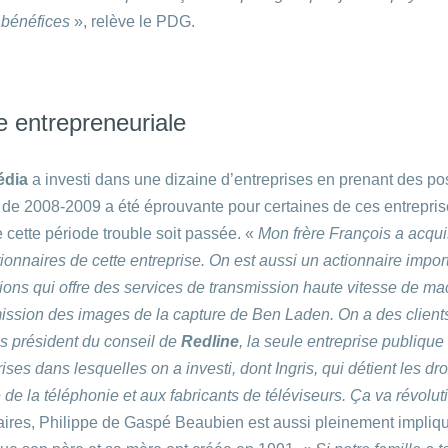
s bénéfices
», relève le PDG.
ie entrepreneuriale
édia
a investi dans une dizaine d’entreprises en prenant des po
on de 2008-2009 a été éprouvante pour certaines de ces entrepri
 cette période trouble soit passée. «
Mon frère François a acqu
onnaires de cette entreprise. On est aussi un actionnaire impo
ons qui offre des services de transmission haute vitesse de m
mission des images de la capture de Ben Laden. On a des client
is président du conseil de
Redline
, la seule entreprise publique
ises dans lesquelles on a investi, dont Ingris, qui détient les dro
ie de la téléphonie et aux fabricants de téléviseurs. Ça va révolut
faires, Philippe de Gaspé Beaubien est aussi pleinement impliqu