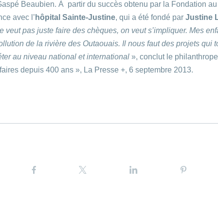
Gaspé Beaubien. À partir du succès obtenu par la Fondation a
nce avec l’
hôpital Sainte-Justine
, qui a été fondé par
Justine 
e veut pas juste faire des chèques, on veut s’impliquer. Mes enf
ollution de la rivière des Outaouais. Il nous faut des projets qu
ter au niveau national et international
», conclut le philanthro
ffaires depuis 400 ans », La Presse +, 6 septembre 2013.
facebook
twitter
linkedin
pinterest