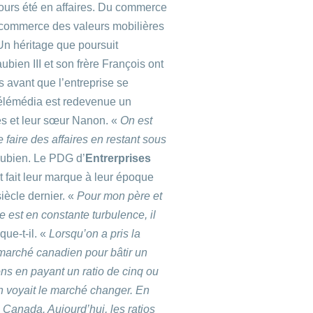
jours été en affaires. Du commerce
du commerce des valeurs mobilières
 Un héritage que poursuit
bien III et son frère François ont
s avant que l’entreprise se
Télémédia est redevenue un
es et leur sœur Nanon. «
On est
faire des affaires en restant sous
aubien. Le PDG d’
Entrerprises
 fait leur marque à leur époque
iècle dernier. «
Pour mon père et
e est en constante turbulence, il
que-t-il. «
Lorsqu’on a pris la
 marché canadien pour bâtir un
ons en payant un ratio de cinq ou
 on voyait le marché changer. En
u Canada. Aujourd’hui, les ratios