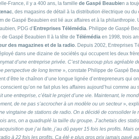
e-France, il y a 400 ans, la famille
de Gaspé Beaubie
n a tou
tenac
, des magasins de détail à la distribution électrique ou 
om de Gaspé Beaubien est lié aux affaires et à la philanthropie.
eaubien, PDG d’
Entreprises Télémédia
. Philippe de Gaspé Beau
pe de Gaspé Beaubien II à la tête de
Télémédia
en 1998, trois an
teur des magazines et de la radio
. Depuis 2002, Entreprises 
edéployé dans une dizaine de sociétés qui occupent les deux frèr
onymat d’une entreprise privée. C’est beaucoup plus agréable de 
une perspective de long terme
», constate Philippe de Gaspé Be
nt d’être le chaînon d’une longue lignée d’entrepreneurs qui ont
t conscient qu’on ne fait plus les affaires aujourd’hui comme au s
 une entreprise, c’était le projet d’une vie. Maintenant, le mond
ement, de ne pas s’accrocher à un modèle ou un secteur
», expli
ne vingtaine de stations de radio. On a décidé de consolider le
ois ans, on a quadruplé la taille du groupe. J’achetais des stati
acquisition que j’ai faite, j’au dû payer 15 fois les profits. Mais
adio à 22 fois les profits. Ça été e plus gros prix jamais payé a